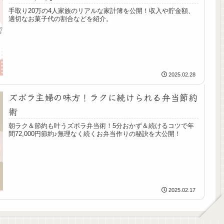
手取り20万の4人家族のリアルな家計簿を公開！収入や貯金額、
適切なお菓子代の割合などを紹介。
2025.02.28
ズボラ主婦の味方！ラクに続けられる弁当節約
術
朝ラク＆節約も叶うズボラ弁当術！5分おかず＆続けるコツで年
間72,000円節約♪無理なく続くお弁当作りの秘訣を大公開！
2025.02.17