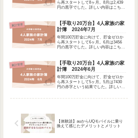
ら再スタートして8ヶ月。8月は2,439
円の黒字でした。詳しい内容はこち
ら >>【手取り20万台】4人家族の家
計簿 2024年8月9月の家計簿の収支
結果は7,568円の黒字◎総貯金額は、
【手取り20万台】4人家族の家
家計管理
382,578円（...
計簿 2024年7月
年間100万貯金に向けて、貯金ゼロか
ら再スタートして6ヶ月。6月は3456
円の黒字でした。詳しい内容はこち
ら >>【手取り20万台】4人家族の家
計簿 2024年6月7月の家計簿の収支
結果は146円の黒字！さやんギリギリ
【手取り20万台】4人家族の家
家計管理
黒字でよかった！7月の...
計簿 2024年6月
年間100万貯金に向けて、貯金ゼロか
ら再スタートして5ヶ月。5月は7430
円の赤字という結果でした。詳しい内
容はこちら >>【手取り20万台】4人
家族の家計簿 2024年5月今月は定額
減税や昇給などもあり、いつもより手
取りが多かったです。6...
【体験談】auからUQモバイルに乗り
換えて感じたデメリットとメリット