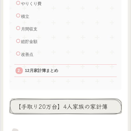
やりくり費
積立
月間収支
総貯金額
改善点
12月家計簿まとめ
【手取り20万台】4人家族の家計簿