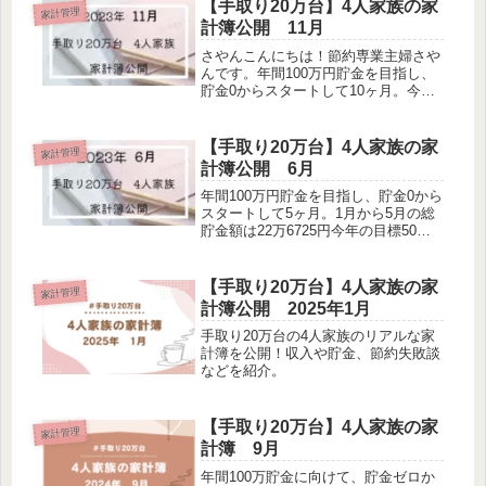
【手取り20万台】4人家族の家
家計管理
計簿公開 11月
さやんこんにちは！節約専業主婦さや
んです。年間100万円貯金を目指し、
貯金0からスタートして10ヶ月。今年
の目標50万貯金を達成し、100万円貯
金に向けて家計管理を頑張っていま
す。1月から10月の総貯金額は55万
【手取り20万台】4人家族の家
家計管理
6725円赤字続きの我が家で...
計簿公開 6月
年間100万円貯金を目指し、貯金0から
スタートして5ヶ月。1月から5月の総
貯金額は22万6725円今年の目標50万
貯金に向けて、家計管理を頑張ってい
ます。今まで、食費と日用品費を一緒
に管理していたのですが、それぞれの
【手取り20万台】4人家族の家
家計管理
支出を把握するために、別...
計簿公開 2025年1月
手取り20万台の4人家族のリアルな家
計簿を公開！収入や貯金、節約失敗談
などを紹介。
【手取り20万台】4人家族の家
家計管理
計簿 9月
年間100万貯金に向けて、貯金ゼロか