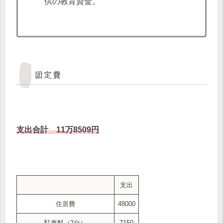
供の教育資金。
固定費
支出
合計
11
万
8509円
支出
住居費
48000
駐車料（2台）
7150