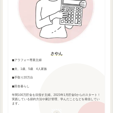
さやん
◼︎アラフォー専業主婦
◼︎夫、1歳、5歳 4人家族
◼︎手取り20万台
◼︎田舎暮らし
年間100万貯金を目指す主婦。2023年1月貯金0からのスタート！
実践している節約方法や家計管理、学んだことなどを発信してい
ます。